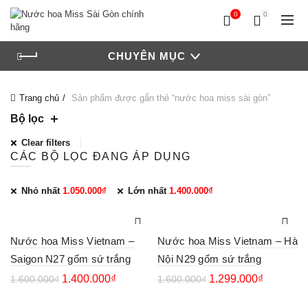
0
0
CHUYÊN MỤC
Trang chủ
Sản phẩm được gắn thẻ “nước hoa miss sài gòn”
Bộ lọc
Clear filters
CÁC BỘ LỌC ĐANG ÁP DỤNG
Nhỏ nhất
1.050.000
₫
Lớn nhất
1.400.000
₫
Nước hoa Miss Vietnam –
Nước hoa Miss Vietnam – Hà
Saigon N27 gốm sứ trắng
Nội N29 gốm sứ trắng
1.400.000
₫
1.299.000
₫
1.600.000
₫
1.600.000
₫