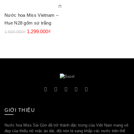
Nước hoa Miss Vietnam –
Hue N28 gốm sứ trắng
1.299.000
₫
1.600.000
₫
GIỚI THIỆU
Nước hoa Miss Sài Gòn đã trở thành đặc trưng của Việt Nam mang vẻ
đẹp của thiếu nữ mặc áo dài, đội nón lá sang khắp các nước trên thế