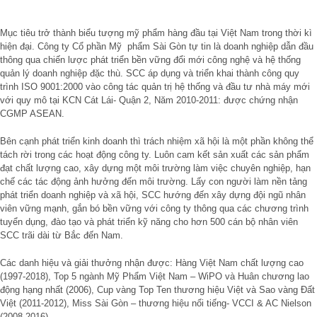
Mục tiêu trở thành biểu tượng mỹ phẩm hàng đầu tại Việt Nam trong thời kì
hiện đại. Công ty Cổ phần Mỹ phẩm Sài Gòn tự tin là doanh nghiệp dẫn đầu
thông qua chiến lược phát triển bền vững đổi mới công nghệ và hệ thống
quản lý doanh nghiệp đặc thù. SCC áp dụng và triển khai thành công quy
trình ISO 9001:2000 vào công tác quản trị hệ thống và đầu tư nhà máy mới
với quy mô tại KCN Cát Lái- Quận 2, Năm 2010-2011: được chứng nhận
CGMP ASEAN.
Bên cạnh phát triển kinh doanh thì trách nhiệm xã hội là một phần không thể
tách rời trong các hoạt động công ty. Luôn cam kết sản xuất các sản phẩm
đạt chất lượng cao, xây dựng một môi trường làm việc chuyên nghiệp, hạn
chế các tác động ảnh hưởng đến môi trường. Lấy con người làm nền tảng
phát triển doanh nghiệp và xã hội, SCC hướng đến xây dựng đội ngũ nhân
viên vững mạnh, gắn bó bền vững với công ty thông qua các chương trình
tuyển dụng, đào tạo và phát triển kỹ năng cho hơn 500 cán bộ nhân viên
SCC trãi dài từ Bắc đến Nam.
Các danh hiệu và giải thưởng nhận được: Hàng Việt Nam chất lượng cao
(1997-2018), Top 5 ngành Mỹ Phẩm Việt Nam – WiPO và Huân chương lao
động hạng nhất (2006), Cup vàng Top Ten thương hiệu Việt và Sao vàng Đất
Việt (2011-2012), Miss Sài Gòn – thương hiệu nổi tiếng- VCCI & AC Nielson
(2008-2016), …