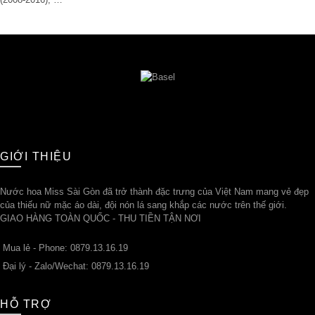
GIỚI THIỆU
Nước hoa Miss Sài Gòn đã trở thành đặc trưng của Việt Nam mang vẻ đẹp
của thiếu nữ mặc áo dài, đội nón lá sang khắp các nước trên thế giới.
GIAO HÀNG TOÀN QUỐC - THU TIỀN TẬN NƠI
Mua lẻ - Phone: 0879.13.16.19
Đại lý - Zalo/Wechat: 0879.13.16.19
HỖ TRỢ