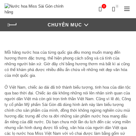
0
0
CHUYÊN MỤC
Mỗi hãng nước hoa của từng quốc gia đều mong muốn mang đến
hương thơm đặc trưng, thể hiện phong cách sống và cá tính của
những người bản xứ. Giờ đây chỉ bằng hương thơm mà bất kì ai cũng
có thể khám phá được nhiều điều ẩn chứa về những nét đẹp văn hóa
của một quốc gia.
Ở Việt Nam, chiếc áo dài đã trở thành biểu tượng, tinh hoa của dân tộc
qua bao thời đại. Chiếc áo dài không những nói lên nhân sinh quan của
người dân Việt mà còn gói trọn tinh thần Việt Nam. Cũng vì lẽ đó, Công
ty cổ phần Mỹ phẩm Sài Gòn đã dùng hình ảnh này làm biểu tượng
chính cho sản phẩm của mình, đồng thời không ngừng nghiên cứu mùi
hương đặc trưng để cho ra đời những sản phẩm nước hoa mang dấu
ấn riêng của đất nước. Dù bạn chưa một lần du lịch đến các vùng miền
nhưng vẫn hình dung được lối sống, văn hóa của người dân Việt qua
các lọ nước hoa Miss Việt Nam với vỏ chai được làm bằng gốm sứ