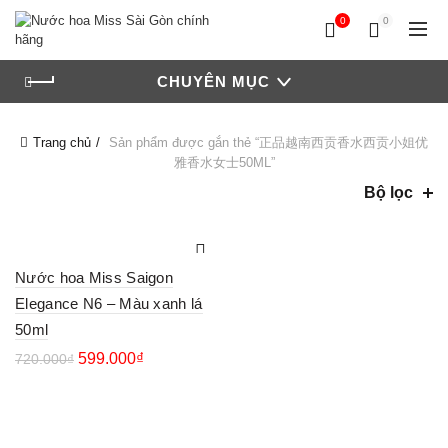
0
0
CHUYÊN MỤC
Trang chủ
Sản phẩm được gắn thẻ “正品越南西贡香水西贡小姐优
雅香水女士50ML”
Bộ lọc
Nước hoa Miss Saigon
Elegance N6 – Màu xanh lá
50ml
599.000
₫
720.000
₫