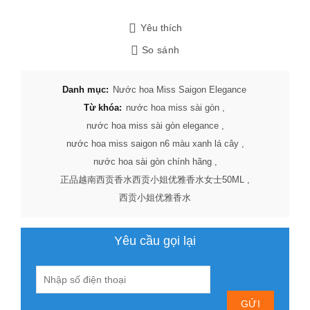
Yêu thích
So sánh
Danh mục:
Nước hoa Miss Saigon Elegance
Từ khóa:
nước hoa miss sài gòn
,
nước hoa miss sài gòn elegance
,
nước hoa miss saigon n6 màu xanh lá cây
,
nước hoa sài gòn chính hãng
,
正品越南西贡香水西贡小姐优雅香水女士50ML
,
西贡小姐优雅香水
Yêu cầu gọi lại