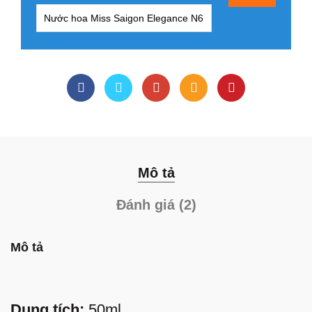
Mô tả
Đánh giá (2)
Mô tả
Dung tích:
50ml