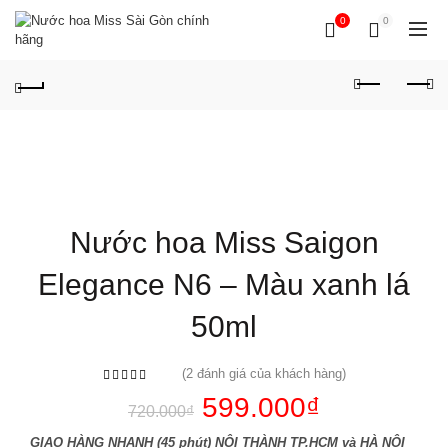
0
0
Nước hoa Miss Saigon
Elegance N6 – Màu xanh lá
50ml
(
2
đánh giá của khách hàng)
599.000
₫
720.000
₫
GIAO HÀNG NHANH (45 phút) NỘI THÀNH TP.HCM và HÀ NỘI