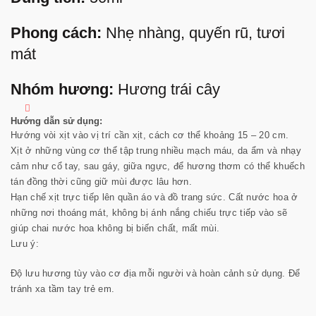
Phong cách:
Nhẹ nhàng, quyến rũ, tươi
mát
Nhóm hương:
Hương trái cây
Hướng dẫn sử dụng:
Hướng vòi xịt vào vị trí cần xịt, cách cơ thể khoảng 15 – 20 cm.
Xịt ở những vùng cơ thể tập trung nhiều mạch máu, da ẩm và nhạy
cảm như cổ tay, sau gáy, giữa ngực, để hương thơm có thể khuếch
tán đồng thời cũng giữ mùi được lâu hơn.
Hạn chế xịt trực tiếp lên quần áo và đồ trang sức. Cất nước hoa ở
những nơi thoáng mát, không bị ánh nắng chiếu trực tiếp vào sẽ
giúp chai nước hoa không bị biến chất, mất mùi.
Lưu ý:
Độ lưu hương tùy vào cơ địa mỗi người và hoàn cảnh sử dụng. Để
tránh xa tầm tay trẻ em.