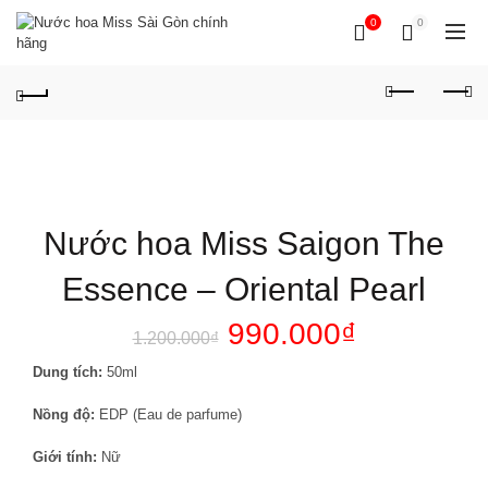
0
0
Nước hoa Miss Saigon The
Essence – Oriental Pearl
990.000
₫
1.200.000
₫
Dung tích:
50ml
Nồng độ:
EDP (Eau de parfume)
Giới tính:
Nữ