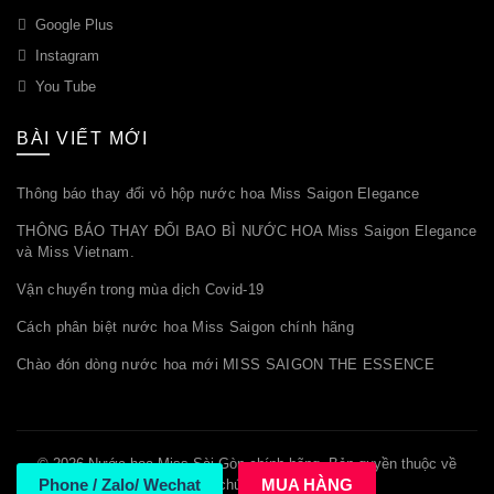
Google Plus
Instagram
You Tube
BÀI VIẾT MỚI
Thông báo thay đổi vỏ hộp nước hoa Miss Saigon Elegance
THÔNG BÁO THAY ĐỔI BAO BÌ NƯỚC HOA Miss Saigon Elegance
và Miss Vietnam.
Vận chuyển trong mùa dịch Covid-19
Cách phân biệt nước hoa Miss Saigon chính hãng
Chào đón dòng nước hoa mới MISS SAIGON THE ESSENCE
© 2026
Nước hoa Miss Sài Gòn chính hãng
. Bản quyền thuộc về
Phone / Zalo/ Wechat
MUA HÀNG
chúng tôi