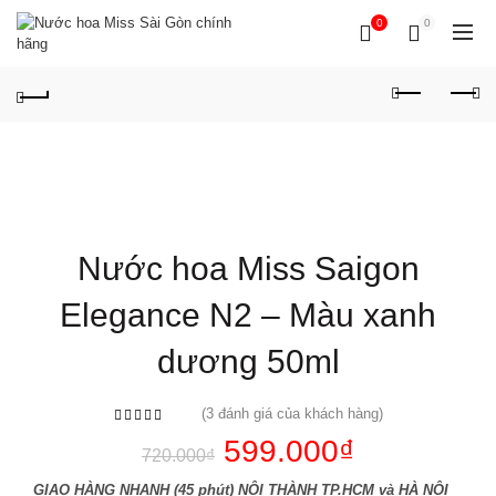
0
0
Nước hoa Miss Saigon
Elegance N2 – Màu xanh
dương 50ml
(
3
đánh giá của khách hàng)
599.000
₫
720.000
₫
GIAO HÀNG NHANH (45 phút) NỘI THÀNH TP.HCM và HÀ NỘI