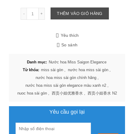
Số lượng
THÊM VÀO GIỎ HÀNG
Yêu thích
So sánh
Danh mục:
Nước hoa Miss Saigon Elegance
Từ khóa:
miss sài gòn
,
nước hoa miss sài gòn
,
nước hoa miss sài gòn chính hãng
,
nước hoa miss sài gòn elegance màu xanh n2
,
nuoc hoa sài gòn
,
西贡小姐优雅香水
,
西贡小姐香水 N2
Yêu cầu gọi lại