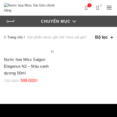
0
0
CHUYÊN MỤC
Bộ lọc
Trang chủ
Sản phẩm được gắn thẻ “miss sài gòn”
Nước hoa Miss Saigon
Elegance N2 – Màu xanh
dương 50ml
599.000
₫
720.000
₫