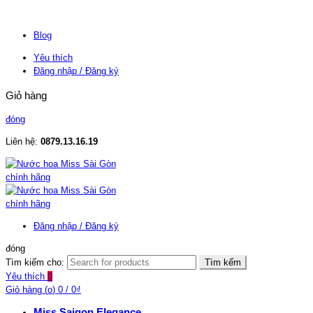
Blog
Yêu thích
Đăng nhập / Đăng ký
Giỏ hàng
đóng
Liên hệ:
0879.13.16.19
Đăng nhập / Đăng ký
đóng
Tìm kiếm cho:
Tìm kếm
Yêu thích
0
Giỏ hàng (
o
)
0
/
0
₫
Miss Saigon Elegance