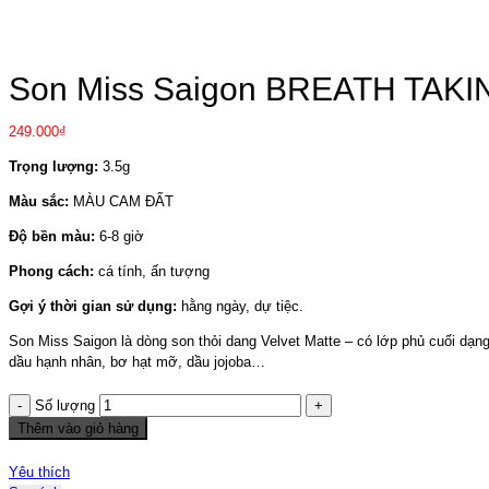
Click to enlarge
Son Miss Saigon BREATH TAKI
249.000
₫
Trọng lượng:
3.5g
Màu sắc:
MÀU CAM ĐẤT
Độ bền màu:
6-8 giờ
Phong cách:
cá tính, ấn tượng
Gợi ý thời gian sử dụng:
hằng ngày, dự tiệc.
Son Miss Saigon là dòng son thỏi dang Velvet Matte – có lớp phủ cuối dạn
dầu hạnh nhân, bơ hạt mỡ, dầu jojoba…
Số lượng
Thêm vào giỏ hàng
Yêu thích