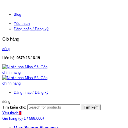
Blog
Yêu thích
Đăng nhập / Đăng ký
Giỏ hàng
đóng
Liên hệ:
0879.13.16.19
Đăng nhập / Đăng ký
đóng
Tìm kiếm cho:
Tìm kếm
Yêu thích
0
Giỏ hàng (
o
)
1
/
599.000
₫
Miss Saigon Elegance