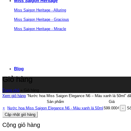
Miss Saigon Heritage
Miss Saigon Heritage - Alluring
Miss Saigon Heritage - Gracious
Miss Saigon Heritage - Miracle
Blog
Giỏ hàng
Trang chủ
»
Giỏ hàng
Xem giỏ hàng
“Nước hoa Miss Saigon Elegance N6 – Màu xanh lá 50ml” đã
Sản phẩm
Giá
×
Nước hoa Miss Saigon Elegance N6 - Màu xanh lá 50ml
599.000
₫
Số
Cập nhật giỏ hàng
Cộng giỏ hàng