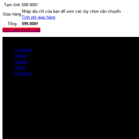
Tạm tính
599.000
₫
Nhập địa chỉ của bạn để xem các tùy chọn vận chuyển
Giao hàng
Tính phí giao hàng
Tổng
599.000
₫
Tiến hành thanh toán
Facebook
Twitter
Google
Email
Pinterest
Giới thiệu
Nước hoa Miss Sài Gòn đã trở thành đặc trưng của Việt Nam mang vẻ đẹp c
GIAO HÀNG TOÀN QUỐC - THU TIỀN TẬN NƠI
Mua lẻ - Phone: 0879.13.16.19
Đại lý - Zalo/Wechat: 0879.13.16.19