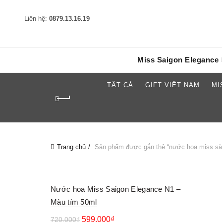
Liên hệ:
0879.13.16.19
Miss Saigon Elegance
TẤT CẢ
GIFT VIỆT NAM
MI
Trang chủ
Sản phẩm được gắn thẻ “nước hoa miss sài
Nước hoa Miss Saigon Elegance N1 –
Màu tím 50ml
599.000
₫
720.000
₫