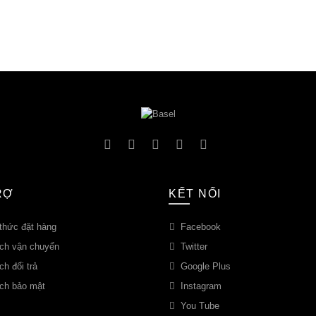
RỢ
KẾT NỐI
hức đặt hàng
Facebook
ch vận chuyển
Twitter
h đổi trả
Google Plus
ch bảo mật
Instagram
You Tube