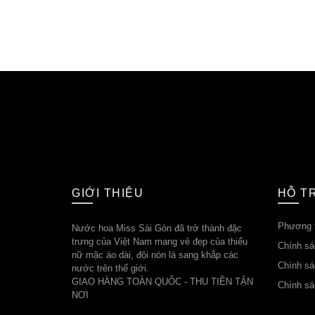
GIỚI THIỆU
HỖ T
Phương t
Nước hoa Miss Sài Gòn đã trở thành đặc
trưng của Việt Nam mang vẻ đẹp của thiếu
Chính sá
nữ mặc áo dài, đội nón lá sang khắp các
Chính sác
nước trên thế giới.
GIAO HÀNG TOÀN QUỐC - THU TIỀN TẬN
Chính sá
NƠI