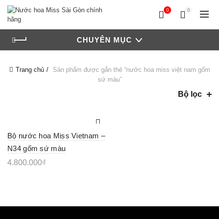
0
0
CHUYÊN MỤC
Trang chủ
Sản phẩm được gắn thẻ “nước hoa miss việt nam gốm
sứ màu”
Bộ lọc
Bộ nước hoa Miss Vietnam –
N34 gốm sứ màu
4.800.000
₫