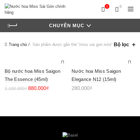
0
0
CHUYÊN MỤC
Bộ lọc
Trang chủ
Sản phẩm được gắn thẻ “miss sai gon mini”
Bộ nước hoa Miss Saigon
Nước hoa Miss Saigon
The Essence (45ml)
Elegance N12 (15ml)
880.000
₫
280.000
₫
1.100.000
₫