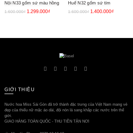
Nội N33 gốm sứ màu hồng
Huế N32 gốm sứ tím
1.299.000
₫
1.400.000
₫
1.600.000
₫
1.600.000
₫
GIỚI THIỆU
Nước hoa Miss Sài Gòn đã trở thành đặc trưng của Việt Nam mang vẻ
đẹp của thiếu nữ mặc áo dài, đội nón lá sang khắp các nước trên thế
giới.
GIAO HÀNG TOÀN QUỐC - THU TIỀN TẬN NƠI