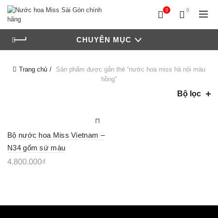
0
0
CHUYÊN MỤC
Trang chủ
Sản phẩm được gắn thẻ “nước hoa miss hà nội màu
hồng”
Bộ lọc
Bộ nước hoa Miss Vietnam –
N34 gốm sứ màu
4.800.000
₫