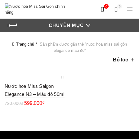
0
0
CHUYÊN MỤC
Trang chủ
Sản phẩm được gắn thẻ “nuoc hoa miss sài gòn
elegance màu đỏ”
Bộ lọc
Nước hoa Miss Saigon
Elegance N3 – Màu đỏ 50ml
599.000
₫
720.000
₫