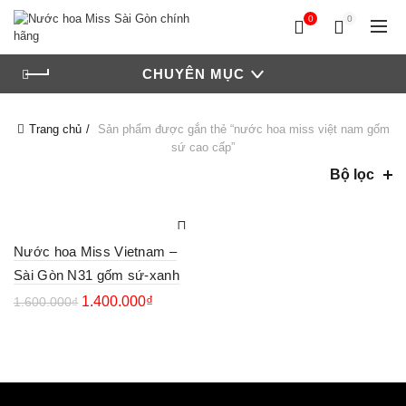
0
0
CHUYÊN MỤC
Trang chủ
Sản phẩm được gắn thẻ “nước hoa miss việt nam gốm
sứ cao cấp”
Bộ lọc
Nước hoa Miss Vietnam –
Sài Gòn N31 gốm sứ-xanh
1.400.000
₫
1.600.000
₫