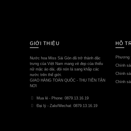
GIỚI THIỆU
HỖ T
Phương t
Nước hoa Miss Sài Gòn đã trở thành đặc
trưng của Việt Nam mang vẻ đẹp của thiếu
Chính sá
nữ mặc áo dài, đội nón lá sang khắp các
Chính sác
nước trên thế giới.
GIAO HÀNG TOÀN QUỐC - THU TIỀN TẬN
Chính sá
NƠI
Mua lẻ - Phone: 0879.13.16.19
Đại lý - Zalo/Wechat: 0879.13.16.19