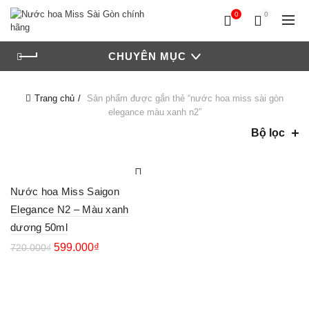
0
0
CHUYÊN MỤC
Trang chủ
Sản phẩm được gắn thẻ “nước hoa miss sài gòn
elegance màu xanh n2”
Bộ lọc
Nước hoa Miss Saigon
Elegance N2 – Màu xanh
dương 50ml
599.000
₫
720.000
₫