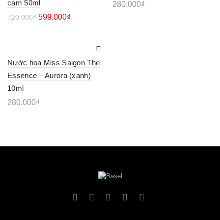
cam 50ml
280.000
₫
599.000
₫
720.000
₫
Nước hoa Miss Saigon The
Essence – Aurora (xanh)
10ml
280.000
₫