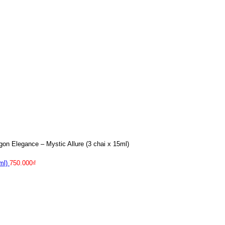
n Elegance – Mystic Allure (3 chai x 15ml)
5ml)
750.000
₫