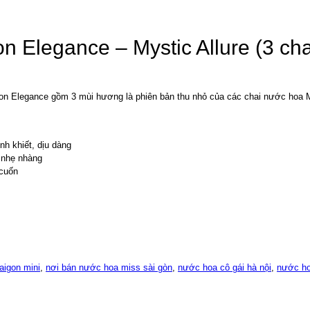
 Elegance – Mystic Allure (3 cha
gon Elegance gồm 3 mùi hương là phiên bản thu nhỏ của các chai nước hoa 
h khiết, dịu dàng
 nhẹ nhàng
 cuốn
aigon mini
,
nơi bán nước hoa miss sài gòn
,
nước hoa cô gái hà nội
,
nước ho