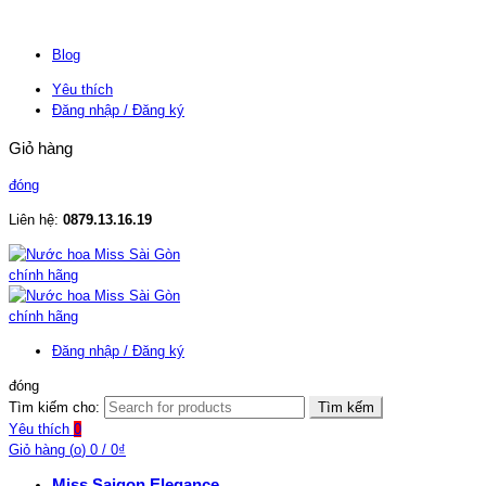
Blog
Yêu thích
Đăng nhập / Đăng ký
Giỏ hàng
đóng
Liên hệ:
0879.13.16.19
Đăng nhập / Đăng ký
đóng
Tìm kiếm cho:
Tìm kếm
Yêu thích
0
Giỏ hàng (
o
)
0
/
0
₫
Miss Saigon Elegance