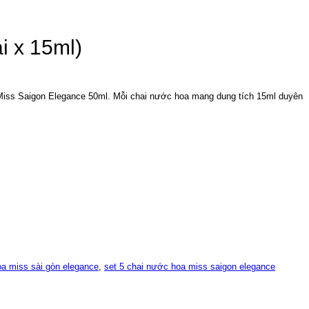
i x 15ml)
Miss Saigon Elegance 50ml. Mỗi chai nước hoa mang dung tích 15ml duyên
a miss sài gòn elegance
,
set 5 chai nước hoa miss saigon elegance