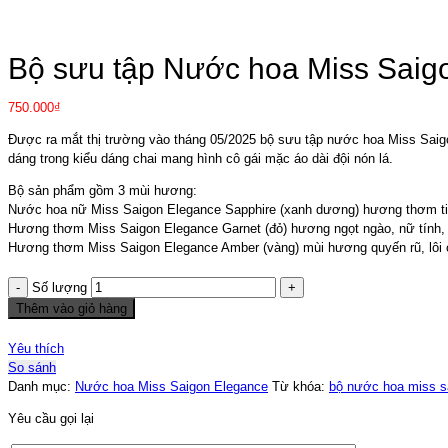
Click to enlarge
Bộ sưu tập Nước hoa Miss Saigon
750.000
₫
Được ra mắt thị trường vào tháng 05/2025 bộ sưu tập nước hoa Miss Sai
dáng trong kiểu dáng chai mang hình cô gái mặc áo dài đội nón lá.
Bộ sản phẩm gồm 3 mùi hương:
Nước hoa nữ Miss Saigon Elegance Sapphire (xanh dương) hương thơm tin
Hương thơm Miss Saigon Elegance Garnet (đỏ) hương ngọt ngào, nữ tính,
Hương thơm Miss Saigon Elegance Amber (vàng) mùi hương quyến rũ, lôi
Số lượng
Thêm vào giỏ hàng
Yêu thích
So sánh
Danh mục:
Nước hoa Miss Saigon Elegance
Từ khóa:
bộ nước hoa miss s
Yêu cầu gọi lại