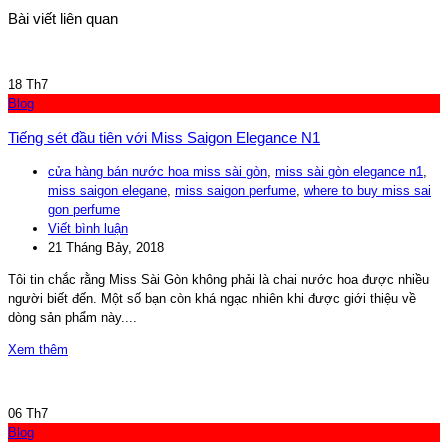
Bài viết liên quan
18
Th7
Blog
Tiếng sét đầu tiên với Miss Saigon Elegance N1
cửa hàng bán nước hoa miss sài gòn
,
miss sài gòn elegance n1
,
miss saigon elegane
,
miss saigon perfume
,
where to buy miss sai
gon perfume
Viết bình luận
21 Tháng Bảy, 2018
Tôi tin chắc rằng Miss Sài Gòn không phải là chai nước hoa được nhiều
người biết đến. Một số bạn còn khá ngạc nhiên khi được giới thiệu về
dòng sản phẩm này....
Xem thêm
06
Th7
Blog