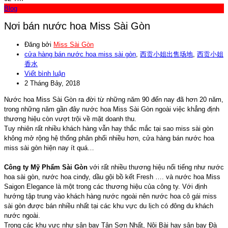
Blog
Nơi bán nước hoa Miss Sài Gòn
Đăng bởi
Miss Sài Gòn
cửa hàng bán nước hoa miss sài gòn
,
西贡小姐出售场地
,
西贡小姐
香水
Viết bình luận
2 Tháng Bảy, 2018
​Nước hoa Miss Sài Gòn ra đời từ những năm 90 đến nay đã hơn 20 năm,
trong những năm gần đây nước hoa Miss Sài Gòn ngoài việc khẳng định
thương hiệu còn vượt trội về mặt doanh thu.
Tuy nhiên rất nhiều khách hàng vẫn hay thắc mắc tại sao miss sài gòn
không mở rộng hệ thống phân phối nhiều hơn, cửa hàng bán nước hoa
miss sài gòn hiện nay ít quá…
Công ty Mỹ Phẩm Sài Gòn
với rất nhiều thương hiệu nổi tiếng như nước
hoa sài gòn, nước hoa cindy, dầu gội bồ kết Fresh …. và nước hoa Miss
Saigon Elegance là một trong các thương hiệu của công ty. Với định
hướng tập trung vào khách hàng nước ngoài nên nước hoa cô gái miss
sài gòn được bán nhiều nhất tại các khu vực du lịch có đông du khách
nước ngoài.
Trong các khu vực như sân bay Tân Sơn Nhất, Nội Bài hay sân bay Đà