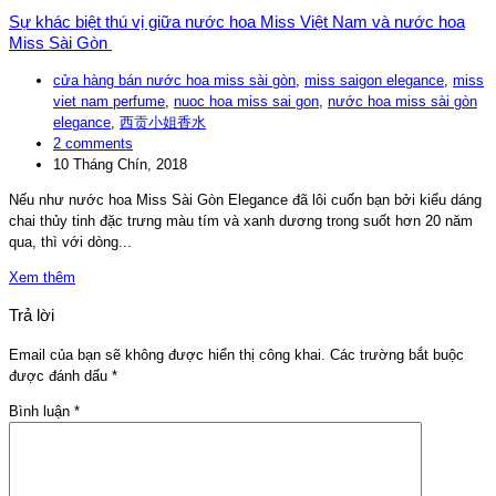
Sự khác biệt thú vị giữa nước hoa Miss Việt Nam và nước hoa
Miss Sài Gòn
cửa hàng bán nước hoa miss sài gòn
,
miss saigon elegance
,
miss
viet nam perfume
,
nuoc hoa miss sai gon
,
nước hoa miss sài gòn
elegance
,
西贡小姐香水
2 comments
10 Tháng Chín, 2018
Nếu như nước hoa Miss Sài Gòn Elegance đã lôi cuốn bạn bởi kiểu dáng
chai thủy tinh đặc trưng màu tím và xanh dương trong suốt hơn 20 năm
qua, thì với dòng...
Xem thêm
Trả lời
Email của bạn sẽ không được hiển thị công khai.
Các trường bắt buộc
được đánh dấu
*
Bình luận
*